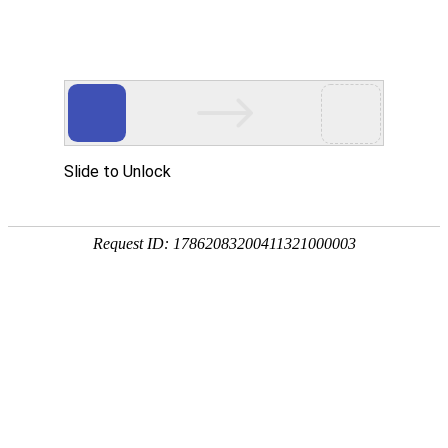
欢迎访问安徽帮得利便民服务科技集团有限公司网站！
网站首页
关于我们
通知公告
您当前所在位置：
首页
>>
工程案例
>>
安徽省怀洪新河水系洼地治理工
安徽省怀洪
工程案例
2026-03-08 01:23:44来
安徽省怀洪新河水系北沱河洼地
（灵璧县）建筑物工程施工标——