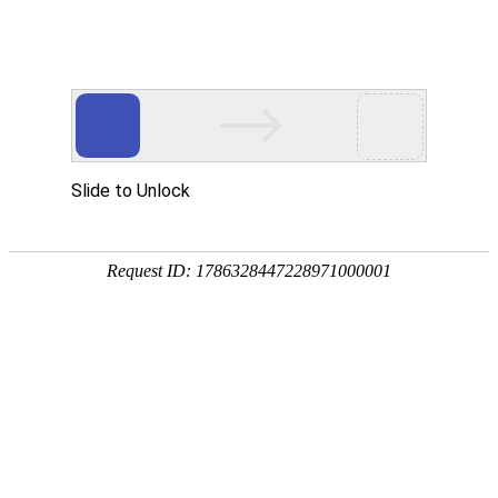
欢迎访问安徽帮得利便民服务科技集团有限公司网站！
网站首页
关于我们
通知公告
您当前所在位置：
首页
>>
工程案例
>>
滁州市滁河防洪治理工程新增
滁州
工程案例
2026-03-09 17:23:08来
安徽省怀洪新河水系北沱河洼地
（灵璧县）建筑物工程施工标——