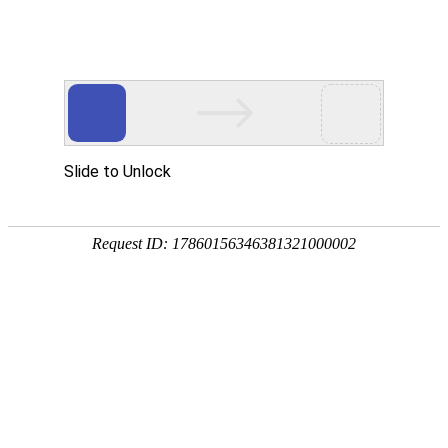
欢迎访问安徽帮得利便民服务科技集团有限公司网站！
网站首页
关于我们
通知公告
您当前所在位置：
首页
>>
工程案例
>>
合肥撮镇青年排涝站建设工程
工程案例
2026-03-09 00:27:29来
安徽省怀洪新河水系北沱河洼地
（灵璧县）建筑物工程施工标——