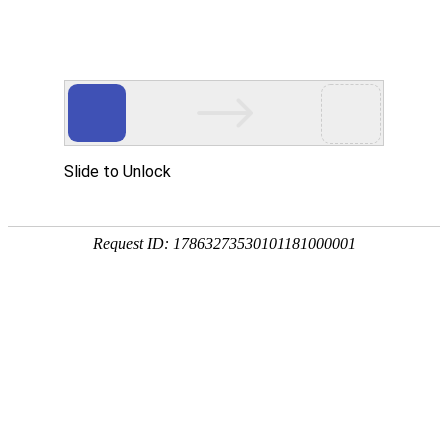
欢迎访问安徽帮得利便民服务科技集团有限公司网站！
网站首页
关于我们
通知公告
您当前所在位置：
首页
>>
工程案例
>>
灵璧县2022年乡村振兴项目
工程案例
2026-03-09 01:10:59来
安徽省怀洪新河水系北沱河洼地
（灵璧县）建筑物工程施工标——