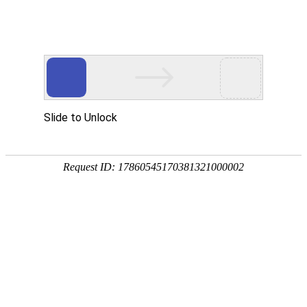
欢迎访问安徽帮得利便民服务科技集团有限公司网站！
网站首页
关于我们
通知公告
您当前所在位置：
首页
>>
工程案例
>>
灵璧县病险水闸除险加固工程
工程案例
2026-03-09 01:21:28来
安徽省怀洪新河水系北沱河洼地
（灵璧县）建筑物工程施工标——