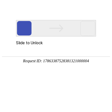
欢迎访问安徽帮得利便民服务科技集团有限公司网站！
网站首页
关于我们
通知公告
您当前所在位置：
首页
>>
工程案例
>>
兆河生态清洁小流域建设工程
工程案例
安徽省怀洪新河水系北沱河洼地
（灵璧县）建筑物工程施工标——