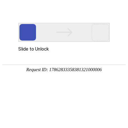
欢迎访问安徽帮得利便民服务科技集团有限公司网站！
网站首页
关于我们
通知公告
您当前所在位置：
首页
>>
新闻中心
>>
企业新闻
新闻中心
2026-04-29 14:33:33来
4月28日，
企业新闻
发展过程中遇到的